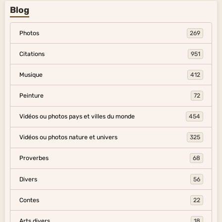
Blog
Photos
269
Citations
951
Musique
412
Peinture
72
Vidéos ou photos pays et villes du monde
454
Vidéos ou photos nature et univers
325
Proverbes
68
Divers
56
Contes
22
Arts divers
18