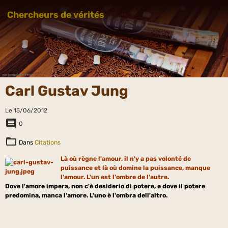
Chercheurs de vérités
Carl Gustav Jung
Le 15/06/2012
0
Dans
Citations
Là où règne l'amour, il n'y a pas volonté de
puissance et là où domine la puissance, manque
l'amour. L'un est l'ombre de l'autre.
Dove l'amore impera, non c'è desiderio di potere, e dove il potere
predomina, manca
l'amore. L'uno è l'ombra dell'altro.