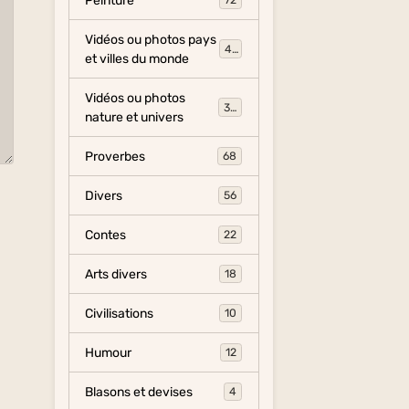
Peinture
72
Vidéos ou photos pays
454
et villes du monde
Vidéos ou photos
325
nature et univers
Proverbes
68
Divers
56
Contes
22
Arts divers
18
Civilisations
10
Humour
12
Blasons et devises
4