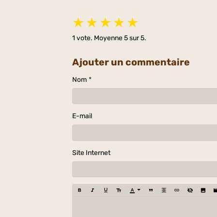
★
★
★
★
★
1
vote. Moyenne
5
sur 5.
Ajouter un commentaire
Nom
E-mail
Site Internet