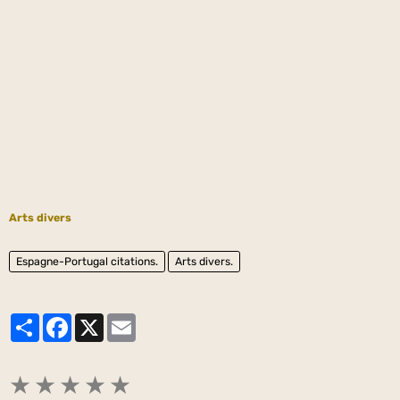
Arts divers
Espagne-Portugal citations.
Arts divers.
Partager
Facebook
X
Email
★
★
★
★
★