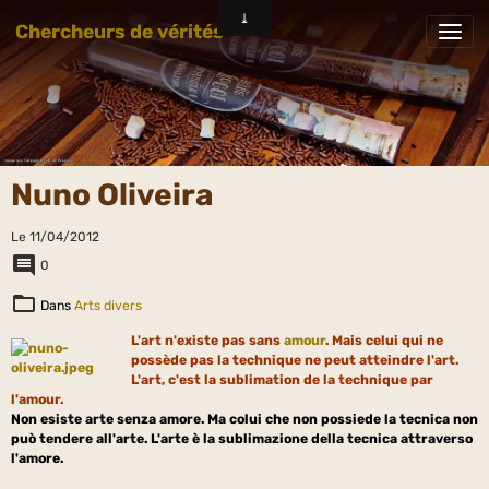
Chercheurs de vérités
Nuno Oliveira
Le 11/04/2012
0
Dans
Arts divers
L'art n'existe pas sans
amour
. Mais celui qui ne
possède pas la technique ne peut atteindre l'art.
L'art, c'est la sublimation de la technique par
l'amour.
Non esiste arte senza amore. Ma colui che non possiede la tecnica non
può tendere all'arte. L'arte è la sublimazione della tecnica attraverso
l'amore.