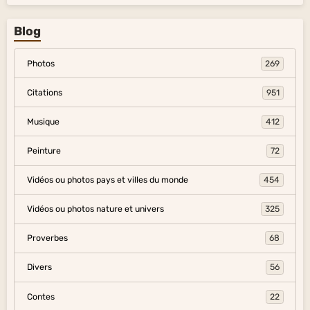
Blog
Photos
269
Citations
951
Musique
412
Peinture
72
Vidéos ou photos pays et villes du monde
454
Vidéos ou photos nature et univers
325
Proverbes
68
Divers
56
Contes
22