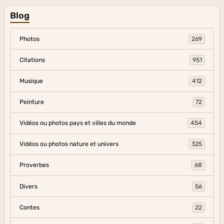
Blog
Photos
269
Citations
951
Musique
412
Peinture
72
Vidéos ou photos pays et villes du monde
454
Vidéos ou photos nature et univers
325
Proverbes
68
Divers
56
Contes
22