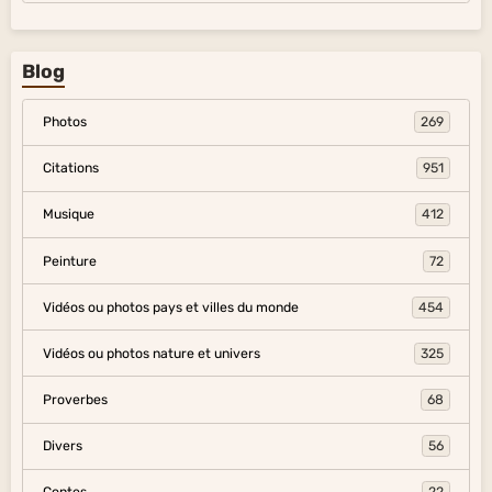
Blog
Photos
269
Citations
951
Musique
412
Peinture
72
Vidéos ou photos pays et villes du monde
454
Vidéos ou photos nature et univers
325
Proverbes
68
Divers
56