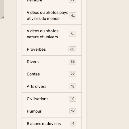
Peinture
72
Vidéos ou photos pays
454
et villes du monde
Vidéos ou photos
325
nature et univers
Proverbes
68
Divers
56
Contes
22
Arts divers
18
Civilisations
10
Humour
12
Blasons et devises
4