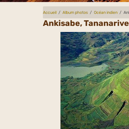
Accueil
Album photos
Océan indien
An
Ankisabe, Tananariv