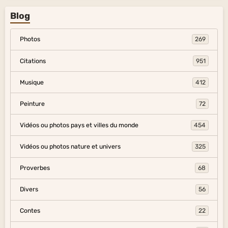
Blog
Photos
269
Citations
951
Musique
412
Peinture
72
Vidéos ou photos pays et villes du monde
454
Vidéos ou photos nature et univers
325
Proverbes
68
Divers
56
Contes
22