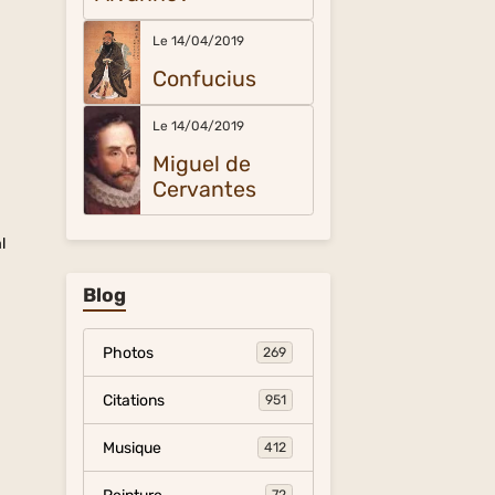
Le 14/04/2019
Confucius
Le 14/04/2019
Miguel de
Cervantes
l
Blog
Photos
269
Citations
951
Musique
412