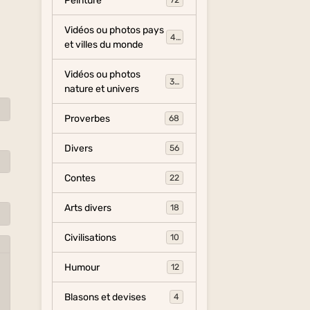
Peinture
72
Vidéos ou photos pays
454
et villes du monde
Vidéos ou photos
325
nature et univers
Proverbes
68
Divers
56
Contes
22
Arts divers
18
Civilisations
10
Humour
12
Blasons et devises
4