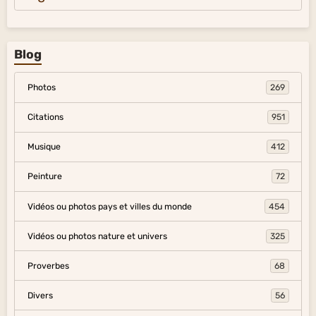
Blog
Photos
269
Citations
951
Musique
412
Peinture
72
Vidéos ou photos pays et villes du monde
454
Vidéos ou photos nature et univers
325
Proverbes
68
Divers
56