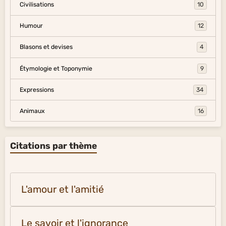
Civilisations
10
Humour
12
Blasons et devises
4
Étymologie et Toponymie
9
Expressions
34
Animaux
16
Citations par thème
L'amour et l'amitié
Le savoir et l'ignorance