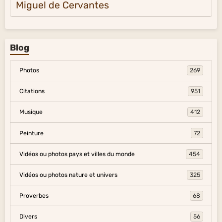
Miguel de Cervantes
Blog
Photos
269
Citations
951
Musique
412
Peinture
72
Vidéos ou photos pays et villes du monde
454
Vidéos ou photos nature et univers
325
Proverbes
68
Divers
56