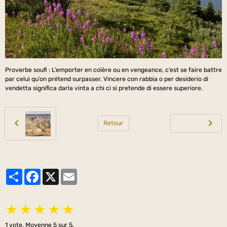
Proverbe soufi : L’emporter en colère ou en vengeance, c’est se faire battre
par celui qu’on prétend surpasser. Vincere con rabbia o per desiderio di
vendetta significa darla vinta a chi ci si pretende di essere superiore.
Retour
Partager
Facebook
X
Email
★
★
★
★
★
1
vote. Moyenne
5
sur 5.