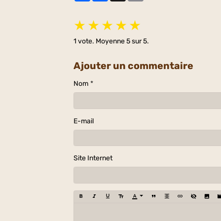
★
★
★
★
★
1
vote. Moyenne
5
sur 5.
Ajouter un commentaire
Nom
E-mail
Site Internet