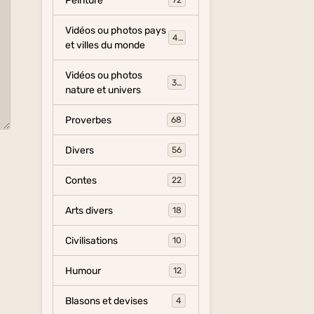
Peinture
72
Vidéos ou photos pays
454
et villes du monde
Vidéos ou photos
325
nature et univers
Proverbes
68
Divers
56
Contes
22
Arts divers
18
Civilisations
10
Humour
12
Blasons et devises
4