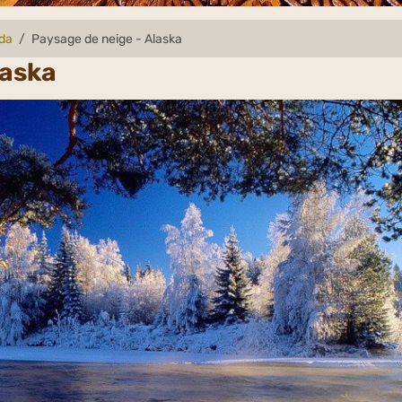
ada
Paysage de neige - Alaska
laska