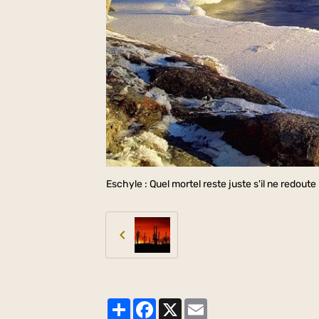
Eschyle : Quel mortel reste juste s'il ne redout
Partager
Facebook
X
Email