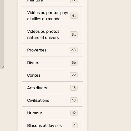
Peinture
72
Vidéos ou photos pays
454
et villes du monde
Vidéos ou photos
325
nature et univers
Proverbes
68
Divers
56
Contes
22
Arts divers
18
Civilisations
10
Humour
12
Blasons et devises
4