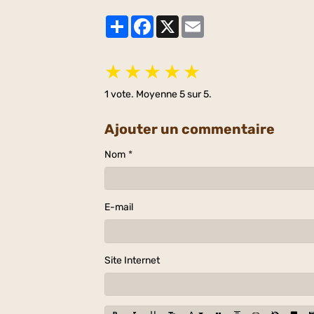
Partager
Facebook
X
Email
★
★
★
★
★
1
vote. Moyenne
5
sur 5.
Ajouter un commentaire
Nom
E-mail
Site Internet