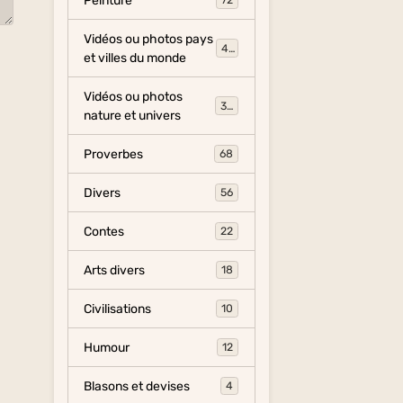
Peinture
72
Vidéos ou photos pays
454
et villes du monde
Vidéos ou photos
325
nature et univers
Proverbes
68
Divers
56
Contes
22
Arts divers
18
Civilisations
10
Humour
12
Blasons et devises
4