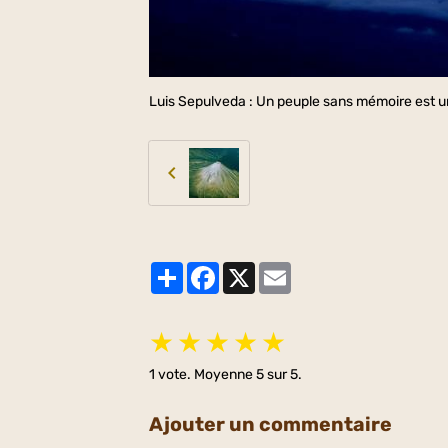
Luis Sepulveda : Un peuple sans mémoire est u
Partager
Facebook
X
Email
★
★
★
★
★
1
vote. Moyenne
5
sur 5.
Ajouter un commentaire