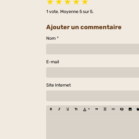
★
★
★
★
★
1
vote. Moyenne
5
sur 5.
Ajouter un commentaire
Nom
E-mail
Site Internet