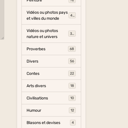
Peinture
72
Vidéos ou photos pays
454
et villes du monde
Vidéos ou photos
325
nature et univers
Proverbes
68
Divers
56
Contes
22
Arts divers
18
Civilisations
10
Humour
12
Blasons et devises
4