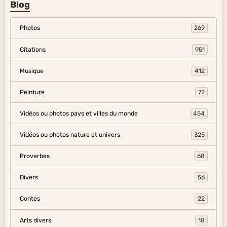
Blog
Photos
269
Citations
951
Musique
412
Peinture
72
Vidéos ou photos pays et villes du monde
454
Vidéos ou photos nature et univers
325
Proverbes
68
Divers
56
Contes
22
Arts divers
18