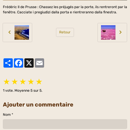
Frédéric II de Prusse : Chassez les préjugés par la porte, ils rentreront par la
fenêtre. Cacciate i pregiudizi dalla porta e rientreranno dalla finestra.
Retour
Partager
Facebook
X
Email
★
★
★
★
★
1
vote. Moyenne
5
sur 5.
Ajouter un commentaire
Nom