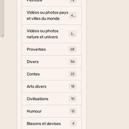
Peinture
72
Vidéos ou photos pays
454
et villes du monde
Vidéos ou photos
325
nature et univers
Proverbes
68
Divers
56
Contes
22
Arts divers
18
Civilisations
10
Humour
12
Blasons et devises
4