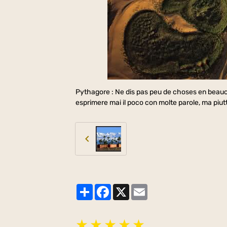
Pythagore : Ne dis pas peu de choses en beau
esprimere mai il poco con molte parole, ma piu
Partager
Facebook
X
Email
★
★
★
★
★