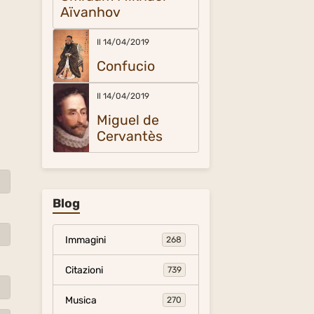
Aïvanhov
Il 14/04/2019
Confucio
Il 14/04/2019
Miguel de
Cervantès
Blog
Immagini
268
Citazioni
739
Musica
270