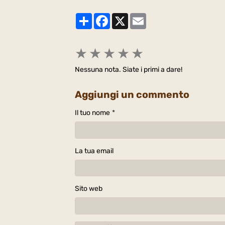
Partager
Facebook
X
Email
★
★
★
★
★
Nessuna nota. Siate i primi a dare!
Aggiungi un commento
Il tuo nome
La tua email
Sito web