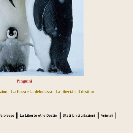
Pinguini
azioni
La forza e la debolezza
La libertà e il destino
Faiblesse
La Liberté et le Destin
Stati Uniti citazioni
Animali