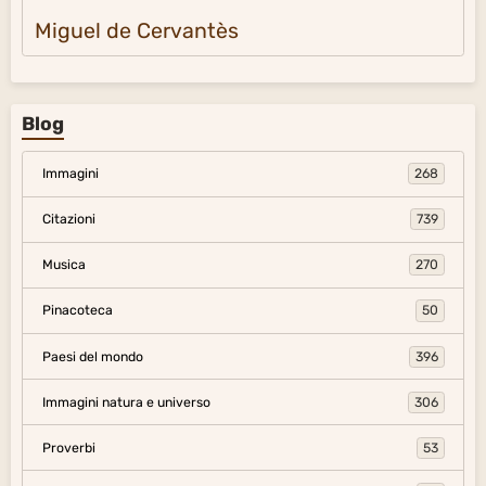
Miguel de Cervantès
Blog
Immagini
268
Citazioni
739
Musica
270
Pinacoteca
50
Paesi del mondo
396
Immagini natura e universo
306
Proverbi
53