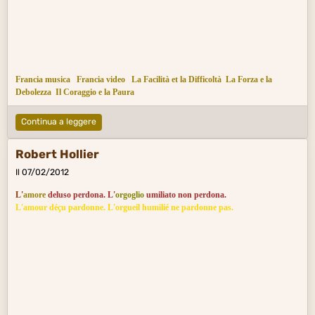
Francia musica
Francia video
La Facilità et la Difficoltà
La Forza e la
Debolezza
Il Coraggio e la Paura
Continua a leggere
Robert Hollier
Il 07/02/2012
L'
amore
deluso perdona. L'
orgoglio
umiliato non perdona.
L'amour déçu pardonne. L'orgueil humilié ne pardonne pas.