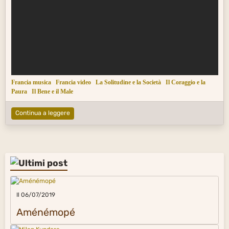
Francia musica
Francia video
La Solitudine e la Società
Il Coraggio e la
Paura
Il Bene e il Male
Continua a leggere
Il 06/07/2019
Aménémopé