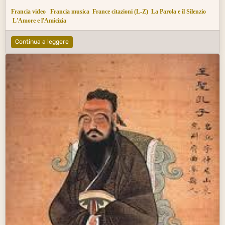
Francia video
Francia musica
France citazioni (L-Z)
La Parola e il Silenzio
L'Amore e l'Amicizia
Continua a leggere