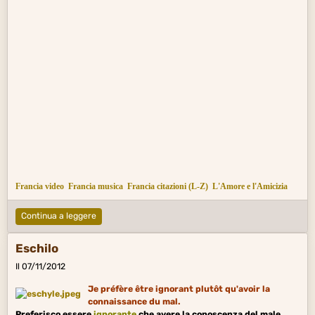
Francia video
Francia musica
Francia citazioni (L-Z)
L'Amore e l'Amicizia
Continua a leggere
Eschilo
Il 07/11/2012
Je préfère être ignorant plutôt qu'avoir la
connaissance du mal.
Preferisco essere
ignorante
che avere la conoscenza del male.