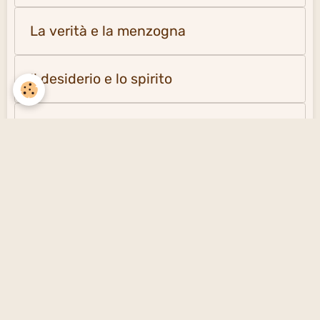
La verità e la menzogna
Il desiderio e lo spirito
La solitudine e la società
Creare un sito gratuito
con emioweb.it -
Segnalare un contenuto
inappropriato sul sito
Signaler un contenu illicite sur ce site