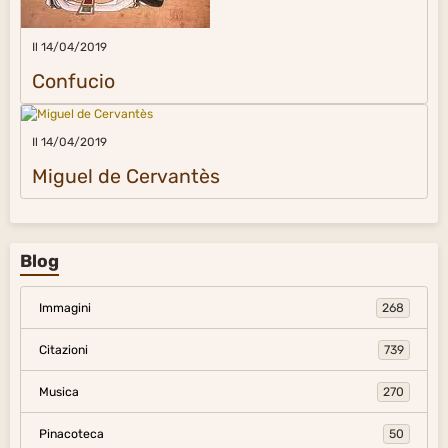
Il 14/04/2019
Confucio
Il 14/04/2019
Miguel de Cervantès
Blog
Immagini
268
Citazioni
739
Musica
270
Pinacoteca
50