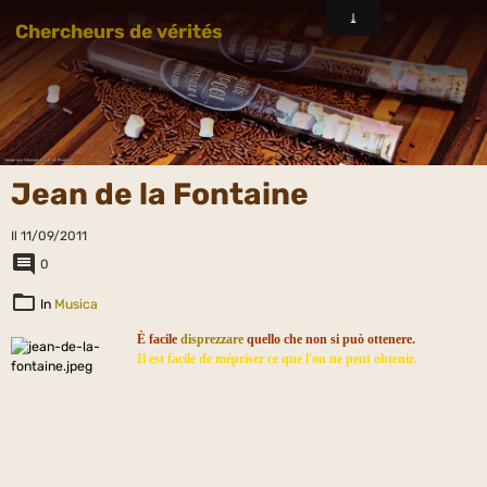
Chercheurs de vérités
Jean de la Fontaine
Il 11/09/2011
0
In
Musica
È facile
disprezzare
quello che non si può ottenere.
Il est facile de mépriser ce que l'on ne peut obtenir.