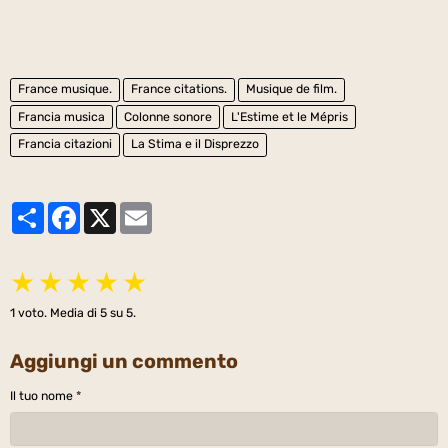
France musique.
France citations.
Musique de film.
Francia musica
Colonne sonore
L'Estime et le Mépris
Francia citazioni
La Stima e il Disprezzo
Partager
Facebook
X
Email
★
★
★
★
★
1
voto. Media di
5
su 5.
Aggiungi un commento
Il tuo nome