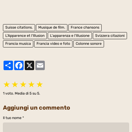
Suisse citations.
Musique de film.
France chansons
L'Apparence et l'Illusion
L'apparenza e l'Illusione
Svizzera citazioni
Francia musica
Francia video e foto
Colonne sonore
Partager
Facebook
X
Email
★
★
★
★
★
1
voto. Media di
5
su 5.
Aggiungi un commento
Il tuo nome