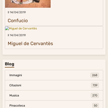
Il 14/04/2019
Confucio
Il 14/04/2019
Miguel de Cervantès
Blog
Immagini
268
Citazioni
739
Musica
270
Pinacoteca
50