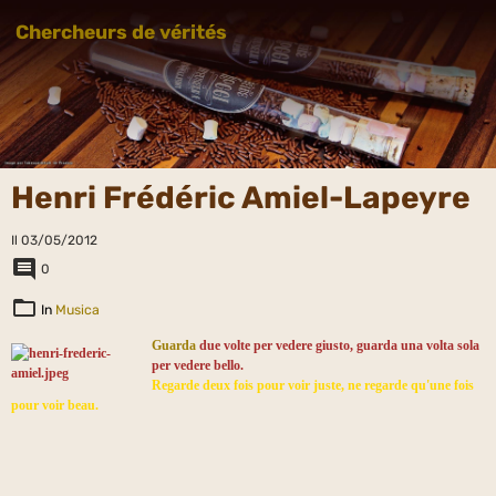
Chercheurs de vérités
Henri Frédéric Amiel-Lapeyre
Il 03/05/2012
0
In
Musica
Guarda
due volte per vedere giusto, guarda una volta sola
per vedere bello.
Regarde
deux fois pour voir juste, ne regarde qu'une fois
pour voir beau.