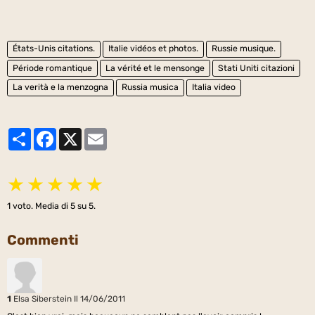
États-Unis citations.
Italie vidéos et photos.
Russie musique.
Période romantique
La vérité et le mensonge
Stati Uniti citazioni
La verità e la menzogna
Russia musica
Italia video
Partager
Facebook
X
Email
★
★
★
★
★
1
voto. Media di
5
su 5.
Commenti
1
Elsa Siberstein
Il 14/06/2011