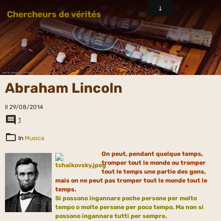
Chercheurs de vérités
Abraham Lincoln
Il 29/08/2014
1
In
Musica
On peut, pendant quelque temps,
tromper tout le monde ou tromper
tout le temps une partie des gens,
mais on ne peut pas tromper tout le monde tout le
temps.
Si possono
ingannare
poche persone per molto
tempo o molte persone per poco tempo. Ma non si
possono ingannare tutti per sempre.