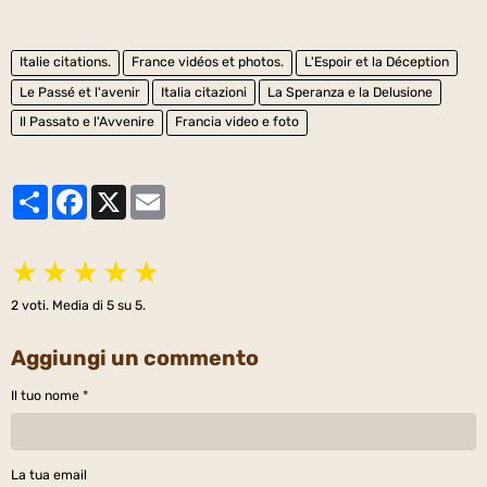
Italie citations.
France vidéos et photos.
L'Espoir et la Déception
Le Passé et l'avenir
Italia citazioni
La Speranza e la Delusione
Il Passato e l'Avvenire
Francia video e foto
Partager
Facebook
X
Email
★
★
★
★
★
2
voti. Media di
5
su 5.
Aggiungi un commento
Il tuo nome
La tua email