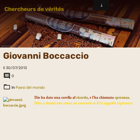
Chercheurs de vérités
Giovanni Boccaccio
Il 30/07/2013
0
In
Paesi del mondo
Dio ha dato una sorella al
ricordo
, e l'ha chiamata
speranza
.
Dieu a donné une soeur au souvenir et il l'a appelée espérance.