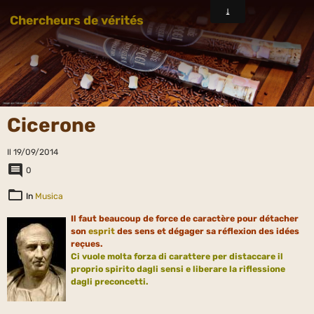
Chercheurs de vérités
Cicerone
Il 19/09/2014
0
In
Musica
Il faut beaucoup de force de caractère pour détacher
son
esprit
des sens et dégager sa réflexion des idées
reçues.
Ci vuole molta forza di carattere per distaccare il
proprio spirito dagli sensi e liberare la riflessione
dagli preconcetti.