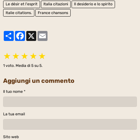
Le désir et l'esprit
Italia citazioni
Il desiderio e lo spirito
Italie citations.
France chansons
Partager
Facebook
X
Email
★
★
★
★
★
1
voto. Media di
5
su 5.
Aggiungi un commento
Il tuo nome
La tua email
Sito web