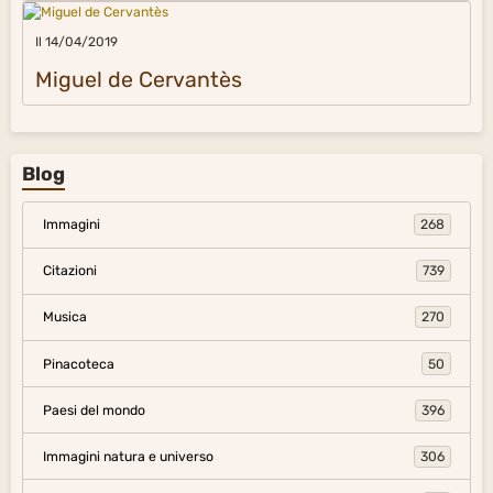
Il 14/04/2019
Miguel de Cervantès
Blog
Immagini
268
Citazioni
739
Musica
270
Pinacoteca
50
Paesi del mondo
396
Immagini natura e universo
306