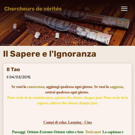
Chercheurs de vérités
Il Sapere e l'Ignoranza
Il Tao
Il 04/03/2015
Se vuoi la
conoscenza
, aggiungi qualcosa ogni giorno. Se vuoi la
saggezza
,
sottrai qualcosa ogni giorno.
Pour avoir de la connaissance, ajouter des choses chaque jour. Pour avoir de la
sagesse, enlever des choses chaque jour.
Campi di colza, Luoping - Cina
Paesaggi
Oriente-Estremo Oriente video e foto
Testi sacri
La sapienza e