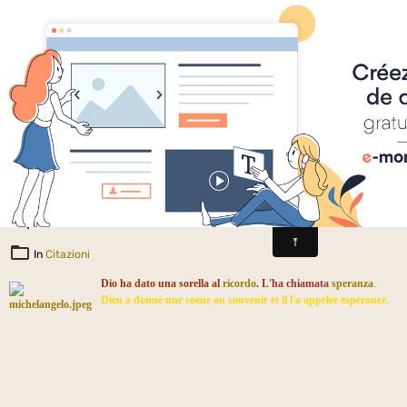
Chercheurs de vérités
Michelangelo
Il 06/04/2013
1
In
Citazioni
Dio ha dato una sorella al
ricordo
.
L'ha chiamata
speranza
.
Dieu a donné une soeur au souvenir et il l'a appelée espérance.