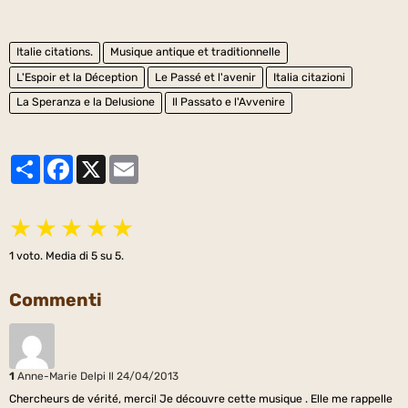
Italie citations.
Musique antique et traditionnelle
L'Espoir et la Déception
Le Passé et l'avenir
Italia citazioni
La Speranza e la Delusione
Il Passato e l'Avvenire
Partager
Facebook
X
Email
★
★
★
★
★
1
voto. Media di
5
su 5.
Commenti
1
Anne-Marie Delpi
Il 24/04/2013
Chercheurs de vérité, merci! Je découvre cette musique . Elle me rappelle