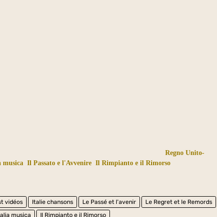
Regno Unito-
ia musica
Il Passato e l'Avvenire
Il Rimpianto e il Rimorso
st vidéos
Italie chansons
Le Passé et l'avenir
Le Regret et le Remords
talia musica
Il Rimpianto e il Rimorso