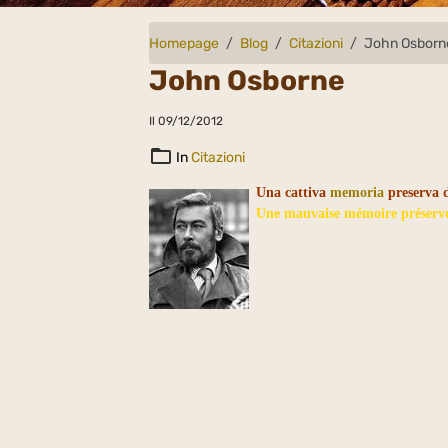
Homepage
Blog
Citazioni
John Osborn
John Osborne
Il 09/12/2012
In
Citazioni
Una cattiva
memoria
preserva 
Une mauvaise mémoire préserve