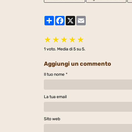
Partager
Facebook
X
Email
★
★
★
★
★
1
voto. Media di
5
su 5.
Aggiungi un commento
Il tuo nome
La tua email
Sito web