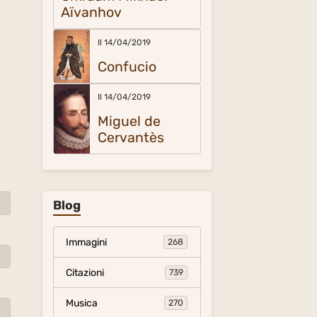
Aïvanhov
Il 14/04/2019
Confucio
Il 14/04/2019
Miguel de
Cervantès
Blog
Immagini
268
Citazioni
739
Musica
270