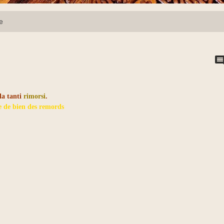
e
da tanti
rimorsi
.
 de bien des remords