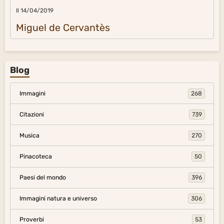
Il 14/04/2019
Miguel de Cervantès
Blog
Immagini
268
Citazioni
739
Musica
270
Pinacoteca
50
Paesi del mondo
396
Immagini natura e universo
306
Proverbi
53