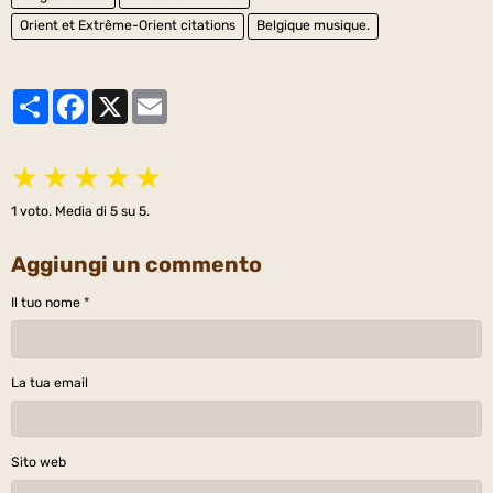
Orient et Extrême-Orient citations
Belgique musique.
Partager
Facebook
X
Email
★
★
★
★
★
1
voto. Media di
5
su 5.
Aggiungi un commento
Il tuo nome
La tua email
Sito web