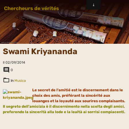
Chercheurs de vérités
Swami Kriyananda
Il 02/09/2014
0
In
Musica
Le secret de l'amitié est le discernement dans le
choix des amis, préférant la sincérité aux
louanges et la loyauté aux sourires complaisants.
Il segreto dell'
amicizia
è il discernimento nella scelta degli amici,
preferendo la sincerità alla lode e la lealtà ai sorrisi compiacenti.