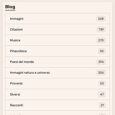
Blog
Immagini
268
Citazioni
739
Musica
270
Pinacoteca
50
Paesi del mondo
396
Immagini natura e universo
306
Proverbi
53
Diversi
47
Racconti
21