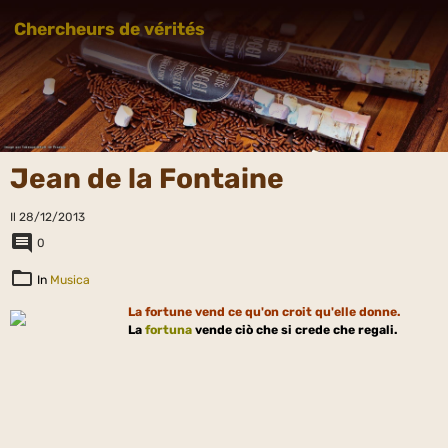
Chercheurs de vérités
Jean de la Fontaine
Il 28/12/2013
0
In
Musica
La fortune vend ce qu'on croit qu'elle donne.
La
fortuna
vende ciò che si crede che regali.