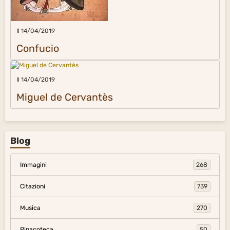
Il 14/04/2019
Confucio
Il 14/04/2019
Miguel de Cervantès
Blog
Immagini
268
Citazioni
739
Musica
270
Pinacoteca
50