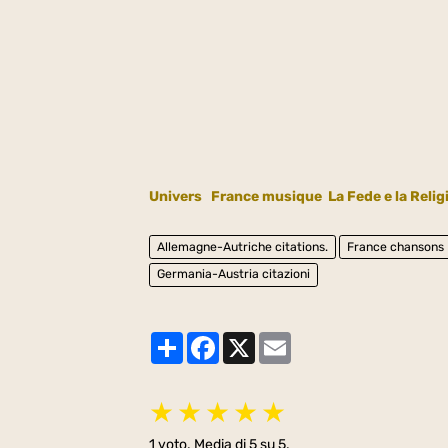
Univers
France musique
La Fede e la Reli
Allemagne-Autriche citations.
France chansons
Germania-Austria citazioni
Partager
Facebook
X
Email
★
★
★
★
★
1
voto. Media di
5
su 5.