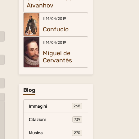
Aïvanhov
Il 14/04/2019
Confucio
Il 14/04/2019
Miguel de
Cervantès
Blog
Immagini
268
Citazioni
739
Musica
270