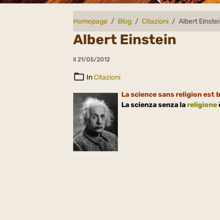
Homepage
Blog
Citazioni
Albert Einste
Albert Einstein
Il 21/05/2012
In
Citazioni
La science sans religion est 
La scienza senza la
religione