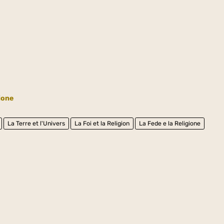
gione
La Terre et l'Univers
La Foi et la Religion
La Fede e la Religione