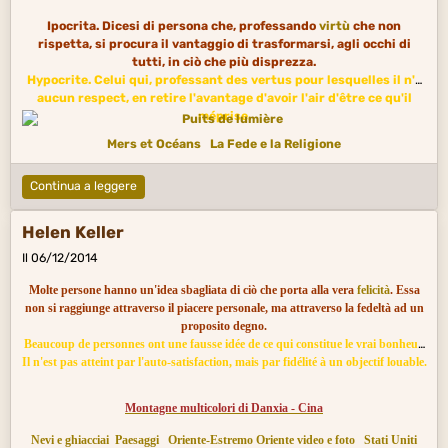
Ipocrita. Dicesi di persona che, professando
virtù
che non
rispetta, si procura il vantaggio di trasformarsi, agli occhi di
Arts divers
États-Unis citations
tutti, in ciò che più disprezza.
Hypocrite. Celui qui, professant des vertus pour lesquelles il n'a
aucun respect, en retire l'avantage d'avoir l'air d'être ce qu'il
méprise.
Mers et Océans
La Fede e la Religione
Continua a leggere
Helen Keller
Il 06/12/2014
Molte persone hanno un'idea sbagliata di ciò che porta alla vera
felicità
. Essa
non si raggiunge attraverso il piacere personale, ma attraverso la fedeltà ad un
proposito degno.
Beaucoup de personnes ont une fausse idée de ce qui constitue le vrai bonheur.
Il n'est pas atteint par l'auto-satisfaction, mais par fidélité à un objectif louable.
Montagne multicolori di Danxia - Cina
Nevi e ghiacciai
Paesaggi
Oriente-Estremo Oriente video e foto
Stati Uniti