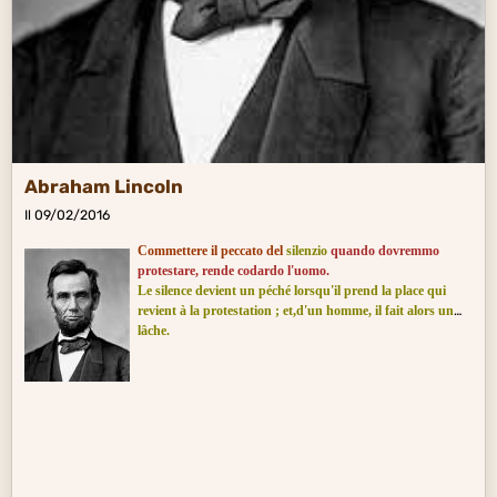
Abraham Lincoln
Il 09/02/2016
Commettere il peccato del
silenzio
quando dovremmo
protestare, rende
codardo
l'uomo.
Le silence devient un péché lorsqu'il prend la place qui
revient à la protestation ; et,d'un homme, il fait alors un
lâche.