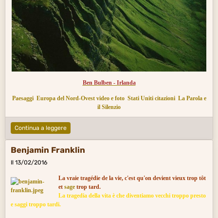
Ben Bulben - Irlanda
Paesaggi
Europa del Nord-Ovest video e foto
Stati Uniti citazioni
La Parola e
il Silenzio
Continua a leggere
Benjamin Franklin
Il 13/02/2016
La vraie tragédie de la vie, c'est qu'on devient vieux trop tôt
et
sage
trop tard.
La tragedia della
vita
è che diventiamo vecchi troppo presto
e
saggi
troppo tardi.