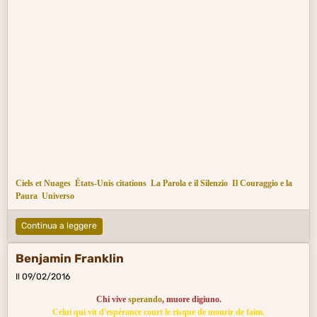
Ciels et Nuages
États-Unis citations
La Parola e il Silenzio
Il Couraggio e la
Paura
Universo
Continua a leggere
Benjamin Franklin
Il 09/02/2016
Chi vive
sperando
, muore digiuno.
Celui qui vit d'espérance court le risque de mourir de faim.