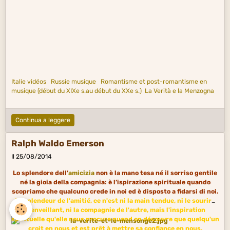
Italie vidéos
Russie musique
Romantisme et post-romantisme en
musique (début du XIXe s.au début du XXe s.)
La Verità e la Menzogna
Continua a leggere
Ralph Waldo Emerson
Il 25/08/2014
Lo splendore dell’
amicizia
non è la mano tesa né il sorriso gentile
né la gioia della compagnia: è l’ispirazione spirituale quando
scopriamo che qualcuno crede in noi ed è disposto a fidarsi di noi.
La splendeur de l'amitié, ce n'est ni la main tendue, ni le sourire
bienveillant, ni la compagnie de l'autre, mais l'inspiration
spirituelle qu'elle nous procure quand on découvre que quelqu'un
croit en nous et est prêt à mettre sa confiance en nous.