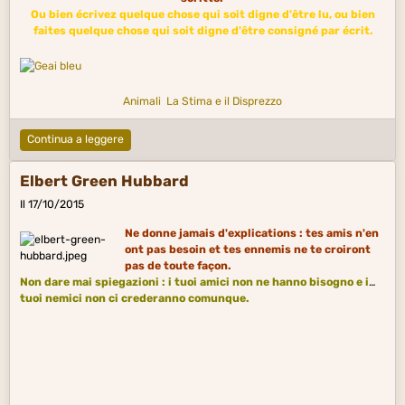
Ou bien écrivez quelque chose qui soit digne d'être lu, ou bien
faites quelque chose qui soit digne d'être consigné par écrit.
Animali
La Stima e il Disprezzo
Continua a leggere
Elbert Green Hubbard
Il 17/10/2015
Ne donne jamais d'explications : tes amis n'en
ont pas besoin et tes ennemis ne te croiront
pas de toute façon.
Non dare mai spiegazioni : i tuoi
amic
i
non ne hanno bisogno e i
tuoi nemici non ci crederanno comunque.